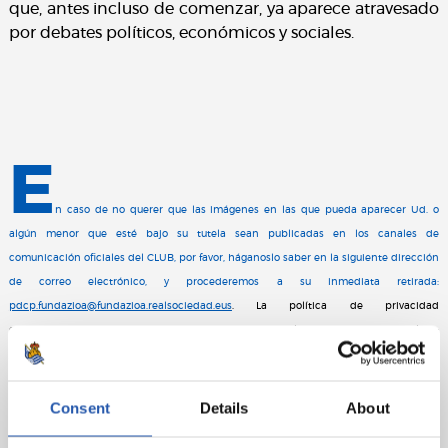
que, antes incluso de comenzar, ya aparece atravesado
por debates políticos, económicos y sociales.
E
n caso de no querer que las imágenes en las que pueda aparecer Ud. o
algún menor que esté bajo su tutela sean publicadas en los canales de
comunicación oficiales del CLUB, por favor, háganoslo saber en la siguiente dirección
de correo electrónico, y procederemos a su inmediata retirada:
pdcp.fundazioa@fundazioa.realsociedad.eus
. La política de privacidad
correspondiente se encuentra en el siguiente enlace:
https://cdn.realsociedad.eus//Uploads/CntDetalles/466/1/6854ed99-6abd-49d1-bd6f-
35be7d947b81.pdf
Consent
Details
About