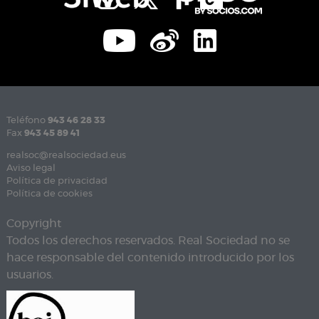
Teléfono
943 46 28 33
Fax
943 45 89 41
realsoc@realsociedad.eus
Aviso legal
Política de privacidad
Política de cookies
Copyright
Todos los derechos reservados. Real Sociedad no se
hace responsable del contenido introducido por los
usuarios.