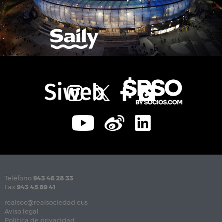
Teléfono
943 46 28 33
Fax
943 45 89 41
realsoc@realsociedad.eus
Aviso legal
Política de privacidad