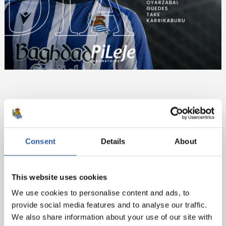
A todos los incentivos y lo que supone vencer a todo
un Real Madrid hoy se le suma el homenaje a Jonh
Benjamin Toshack. El galés, uno de los entrenadores
más relevantes de la nuestra historia, volverá a Donostia
Consent
Details
About
para este merecido reconocimiento. El segundo
entrenador con más partidos de la historia de la Real
This website uses cookies
(386) y con el título de Copa del 87 en su palmarés,
recibirá el reconocimiento de la familia txuri urdin.
We use cookies to personalise content and ads, to
provide social media features and to analyse our traffic.
We also share information about your use of our site with