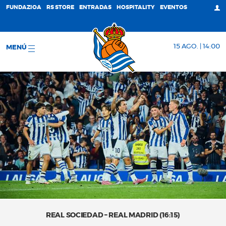
FUNDAZIOA
RS STORE
ENTRADAS
HOSPITALITY
EVENTOS
15 AGO. | 14:00
MENÚ
REAL SOCIEDAD – REAL MADRID (16:15)