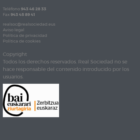
Teléfono
943 46 28 33
Fax
943 45 89 41
realsoc@realsociedad.eus
Aviso legal
Política de privacidad
Política de cookies
Copyright
Todos los derechos reservados. Real Sociedad no se
hace responsable del contenido introducido por los
usuarios.