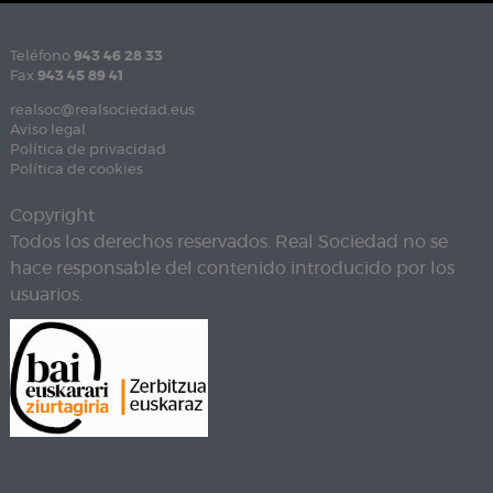
Teléfono
943 46 28 33
Fax
943 45 89 41
realsoc@realsociedad.eus
Aviso legal
Política de privacidad
Política de cookies
Copyright
Todos los derechos reservados. Real Sociedad no se
hace responsable del contenido introducido por los
usuarios.