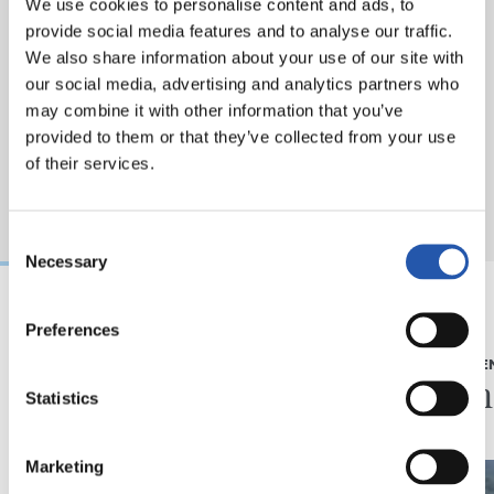
We use cookies to personalise content and ads, to
provide social media features and to analyse our traffic.
We also share information about your use of our site with
our social media, advertising and analytics partners who
may combine it with other information that you’ve
provided to them or that they’ve collected from your use
of their services.
Consent
Necessary
Selection
Preferences
05/08/2026
05/08/2026
ENTREVISTA
ENTRENAMIE
“La Real hace mucho
Afina
Statistics
por los jóvenes”
Marketing