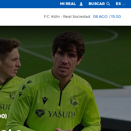
MI REAL
BUSCAR
ES
F.C. Köln
Real Sociedad
08 AGO. | 15:30
00)