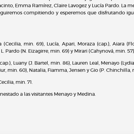
acinto, Emma Ramírez, Claire Lavogez y Lucía Pardo. La m
 seguiremos compitiendo y esperemos que disfrutando ig
(Cecilia, min. 69), Lucía, Apari, Moraza (cap.), Aiara (F
L. Pardo (N. Eizagirre, min. 69) y Mirari (Cahynová, min. 57)
(cap.), Luany (J. Bartel, min. 86), Lauren Leal, Menayo (Lyd
ur, min. 60), Natalia, Fiamma, Jensen y Gio (P. Chinchilla, 
Cecilia, min. 71.
estado a las visitantes Menayo y Medina.