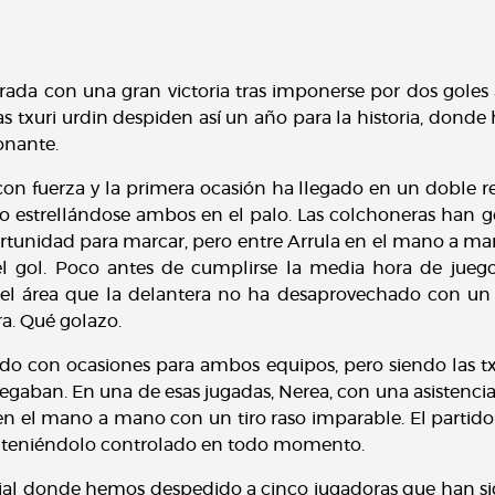
ada con una gran victoria tras imponerse por dos goles a
s txuri urdin despiden así un año para la historia, dond
onante.
con fuerza y la primera ocasión ha llegado en un doble r
 estrellándose ambos en el palo. Las colchoneras han g
rtunidad para marcar, pero entre Arrula en el mano a m
 el gol. Poco antes de cumplirse la media hora de jue
del área que la delantera no ha desaprovechado con un
a. Qué golazo.
do con ocasiones para ambos equipos, pero siendo las t
egaban. En una de esas jugadas, Nerea, con una asistencia
en el mano a mano con un tiro raso imparable. El partid
as teniéndolo controlado en todo momento.
cial donde hemos despedido a cinco jugadoras que han si