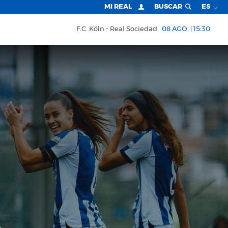
MI REAL
BUSCAR
ES
F.C. Köln
Real Sociedad
08 AGO. | 15:30