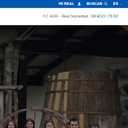
MI REAL
BUSCAR
ES
F.C. Köln
Real Sociedad
08 AGO. | 15:30