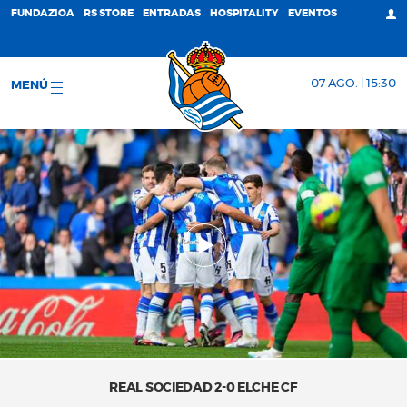
FUNDAZIOA
RS STORE
ENTRADAS
HOSPITALITY
EVENTOS
07 AGO. | 15:30
MENÚ
REAL SOCIEDAD 2-0 ELCHE CF