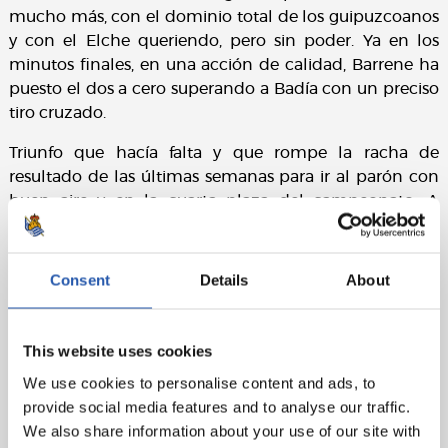
mucho más, con el dominio total de los guipuzcoanos
y con el Elche queriendo, pero sin poder. Ya en los
minutos finales, en una acción de calidad, Barrene ha
puesto el dos a cero superando a Badía con un preciso
tiro cruzado.
Triunfo que hacía falta y que rompe la racha de
resultado de las últimas semanas para ir al parón con
buen aire y en la cuarta plaza del campeonato. A
cargar pilas ahora. Aurrera, Reala!
Ficha técnica:
Consent
Details
About
Real Sociedad
: Remiro, Gorosabel, Zubeldia, Le
Normand, Aihen, Illarra (cap)(Barrene, min.84),
This website uses cookies
Zubimendi, Silva (Guevara, min.79), Brais Méndez, Take
(Cho, min.79) y Sorloth (Oyarzabal, min.64).
We use cookies to personalise content and ads, to
provide social media features and to analyse our traffic.
Elche CF
: Edgar Badía, Palacios (Carmona, min.78),
We also share information about your use of our site with
Verdú (cap)(Bigas, min.62), Diego González, Clerc