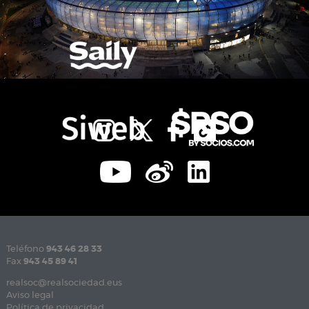
Teléfono
943 46 28 33
Fax
943 45 89 41
realsoc@realsociedad.eus
Aviso legal
Política de privacidad