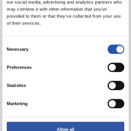
our social media, advertising and analytics partners who
(Blanco, min.78), Mascarell, Gumbau, Tete Morente,
may combine it with other information that you’ve
Nteka (Ponce, min.62), Fidel (Josan, min.83) y Lucas
provided to them or that they’ve collected from your use
Boyé.
of their services.
Goles
: 1-0: Take, min.48. 2-0: Barrene, min.90.
Árbitro
: Sánchez Martínez. Ha amonestado a los
Consent
Necessary
locales Brais Méndez y Zubimendi y al visitante Tete
Selection
Morente.
Preferences
Asistencia
: 28.510 espectadores.
Statistics
Marketing
Allow all