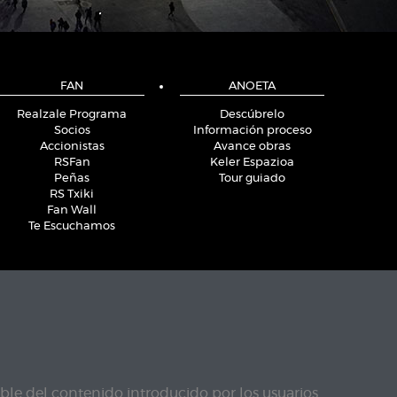
FAN
ANOETA
Realzale Programa
Descúbrelo
Socios
Información proceso
Accionistas
Avance obras
RSFan
Keler Espazioa
Peñas
Tour guiado
RS Txiki
Fan Wall
Te Escuchamos
le del contenido introducido por los usuarios.