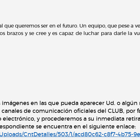
al que queremos ser en el futuro. Un equipo, que pese a v
s brazos y se cree y es capaz de luchar para darle la vu
s imágenes en las que pueda aparecer Ud. o algún
s canales de comunicación oficiales del CLUB, por f
o electrónico, y procederemos a su inmediata retir
rrespondiente se encuentra en el siguiente enlace:
s/Uploads/CntDetalles/503/1/acd80c62-c8f7-4b75-