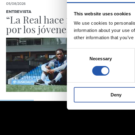
05/08/2026
05/08/2026
ENTREVISTA
ENTRENAMIE
This website uses cookies
“La Real hace mucho
Afina
We use cookies to personalis
por los jóvenes”
information about your use of
other information that you’ve
Consent
Necessary
Selection
Deny