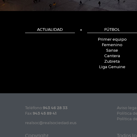
ACTUALIDAD
FÚTBOL
Primer equipo
Femenino
Sanse
Cantera
Zubieta
Liga Genuine
Teléfono
943 46 28 33
Aviso lega
Fax
943 45 89 41
Política d
Política d
realsoc@realsociedad.eus
Copyright
Todos lo