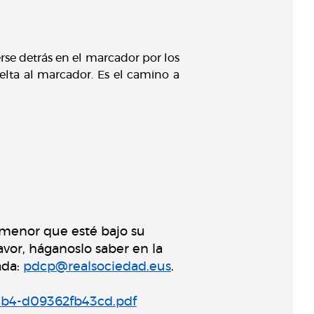
erse detrás en el marcador por los
elta al marcador. Es el camino a
 menor que esté bajo su
avor, háganoslo saber en la
ada:
pdcp@realsociedad.eus
.
9eb4-d09362fb43cd.pdf