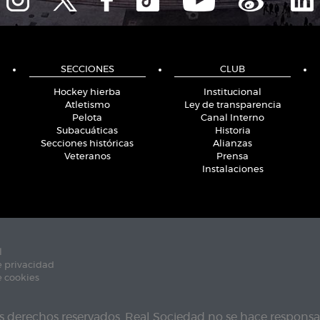
SECCIONES
CLUB
Hockey hierba
Institucional
Atletismo
Ley de transparencia
Pelota
Canal Interno
Subacuáticas
Historia
Secciones históricas
Alianzas
Veteranos
Prensa
Instalaciones
l
e privacidad
e cookies
s derechos reservados. Real Sociedad no se hace responsab