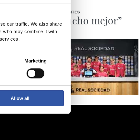
03/08/2026
BEÑAT TURRIENTES
jo
“Así mucho mejor”
se our traffic. We also share
ers who may combine it with
 services.
Marketing
Allow all