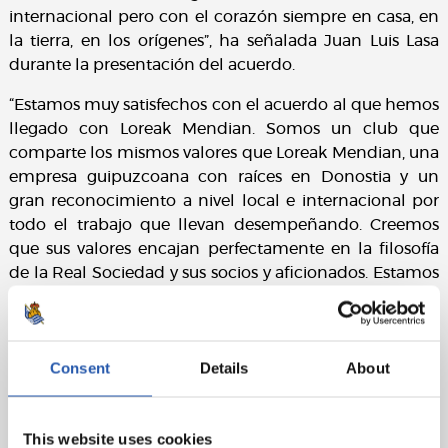
internacional pero con el corazón siempre en casa, en
la tierra, en los orígenes”, ha señalada Juan Luis Lasa
durante la presentación del acuerdo.
“Estamos muy satisfechos con el acuerdo al que hemos
llegado con Loreak Mendian. Somos un club que
comparte los mismos valores que Loreak Mendian, una
empresa guipuzcoana con raíces en Donostia y un
gran reconocimiento a nivel local e internacional por
todo el trabajo que llevan desempeñando. Creemos
que sus valores encajan perfectamente en la filosofía
de la Real Sociedad y sus socios y aficionados. Estamos
seguros de que caminar juntos nos va a ayudar a crecer
a ambos. Luciremos con orgullo sus prendas en una
temporada ambiciosa y llena de ilusión para todos los
Consent
Details
About
realistas, con tres equipos compitiendo a un alto nivel
en las diferentes competiciones e incluso con el primer
equipo en Europa”.
This website uses cookies