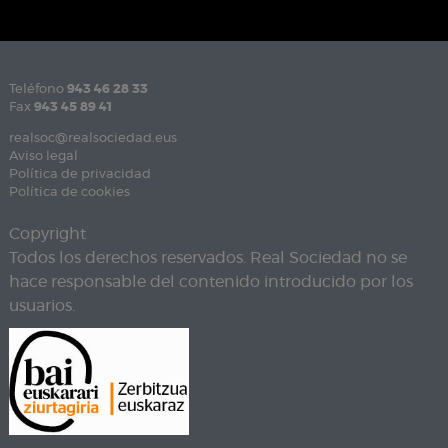
Teléfono
943 46 28 33
Fax
943 45 89 41
realsoc@realsociedad.eus
Aviso legal
Política de privacidad
Política de cookies
Copyright
Todos los derechos reservados. Real Sociedad no se
hace responsable del contenido introducido por los
usuarios.