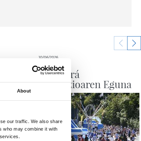
10/06/2026
RS FUNDAZIOA
da
No habrá
Fundazioaren Eguna
About
se our traffic. We also share
ers who may combine it with
 services.