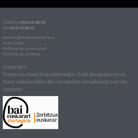
Teléfono
943 46 28 33
Fax
943 45 89 41
realsoc@realsociedad.eus
Aviso legal
Política de privacidad
Política de cookies
Copyright
Todos los derechos reservados. Real Sociedad no se
hace responsable del contenido introducido por los
usuarios.