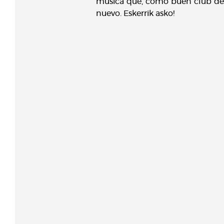
música que, como buen club de 
nuevo. Eskerrik asko!