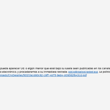
pueda aparecer Ud. o algún menor que esté bajo su tutela sean publicadas en los canales
eo electrónico, y procederemos a su inmediata retirada:
pdcp@realsociedad.eus
. La polí
Uploads/CntDetalles/503/1/acd80c62-c8f7-4b75-9eb4-d09362fb43cd.pdf