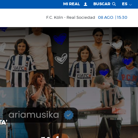
MI REAL
BUSCAR
ES
F.C. Köln
Real Sociedad
08 AGO. | 15:30
TA’