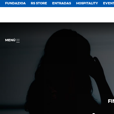
FUNDAZIOA
RS STORE
ENTRADAS
HOSPITALITY
EVEN
MENÚ
FI