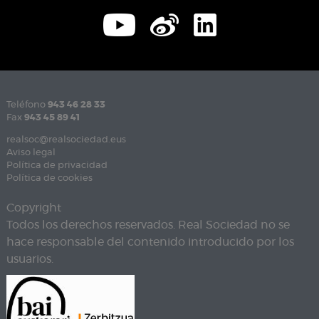
Teléfono
943 46 28 33
Fax
943 45 89 41
realsoc@realsociedad.eus
Aviso legal
Política de privacidad
Política de cookies
Copyright
Todos los derechos reservados. Real Sociedad no se
hace responsable del contenido introducido por los
usuarios.