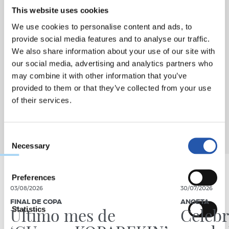
This website uses cookies
We use cookies to personalise content and ads, to
provide social media features and to analyse our traffic.
We also share information about your use of our site with
our social media, advertising and analytics partners who
may combine it with other information that you’ve
provided to them or that they’ve collected from your use
of their services.
Consent
Necessary
Selection
Preferences
03/08/2026
30/07/2026
FINAL DE COPA
ANOETA
Último mes de
Celebr
Statistics