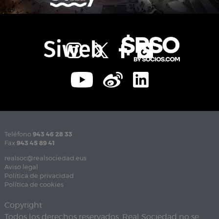
Teléfono
943 46 28 33
Fax
943 45 89 41
realsoc@realsociedad.eus
Aviso legal
Política de privacidad
Política de cookies
Copyright
Todos los derechos reservados. Real Sociedad no se