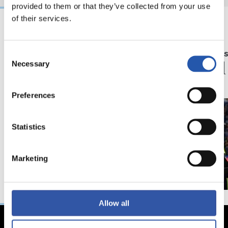
provided to them or that they’ve collected from your use
of their services.
13/02/2023
05/02/2023
Consent
RUEDA DE PRENSA
ALEXANDER 
“Salvo el final, partido
De gol
Necessary
Selection
muy completo”
Preferences
Statistics
Marketing
Allow all