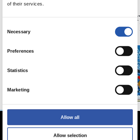
03/08/2026
30/07/2026
of their services.
FINAL DE COPA
ANOETA
Último mes de
Celebr
‘GUazen KOPAREKIN’
con la
Consent
Necessary
Selection
Preferences
Statistics
Marketing
Allow all
Allow selection