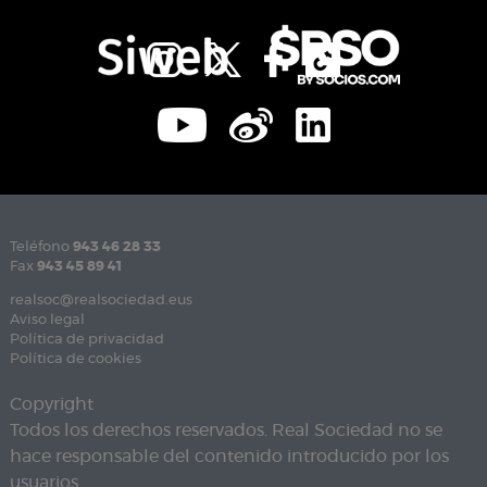
Teléfono
943 46 28 33
Fax
943 45 89 41
realsoc@realsociedad.eus
Aviso legal
Política de privacidad
Política de cookies
Copyright
Todos los derechos reservados. Real Sociedad no se
hace responsable del contenido introducido por los
usuarios.