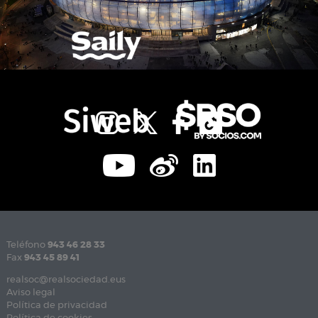
Teléfono
943 46 28 33
Fax
943 45 89 41
realsoc@realsociedad.eus
Aviso legal
Política de privacidad