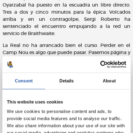
Oyarzabal ha puesto en la escuadra un libre directo.
Tres a dos y cinco minutos para la épica. Volcados
arriba y en un contragolpe, Sergi Roberto ha
sentenciado el encuentro empujando a la red un
servicio de Braithwaite.
La Real no ha arrancado bien el curso. Perder en el
Camp Nou es algo que puede pasar. Pasemos página y
a por el Rayo Vallecano. Aupa Real!
Ficha técnica:
Consent
Details
About
FC Barcelona
: Neto, Dest (Emerson, min.71), Piqué, Eric
García (Araujo, min.83), Alba, Sergio (cap)(Nico, min.83),
De Jong (Sergi Roberto, min.72), Pedri, Griezmann,
This website uses cookies
Memphis (Lenglet, min.90) y Braithwaite.
We use cookies to personalise content and ads, to
Real Sociedad
: Remiro, Zaldua (Gorosabel, min.66),
provide social media features and to analyse our traffic.
Aritz (Pacheco, min.81), Le Normand, Aihen,
We also share information about your use of our site with
Zubimendi, Merino, Silva (Barrenetxea, min.46), Januzaj
our social media, advertising and analytics partners who