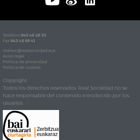
Teléfono
943 46 28 33
Fax
943 45 89 41
realsoc@realsociedad.eus
Aviso legal
Política de privacidad
Política de cookies
Copyright
Todos los derechos reservados. Real Sociedad no se
hace responsable del contenido introducido por los
usuarios.