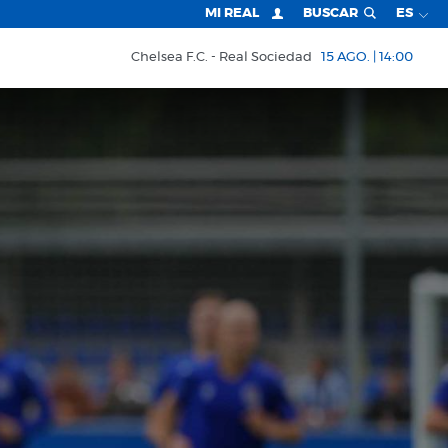
MI REAL
BUSCAR
ES
Chelsea F.C.
Real Sociedad
15 AGO. | 14:00