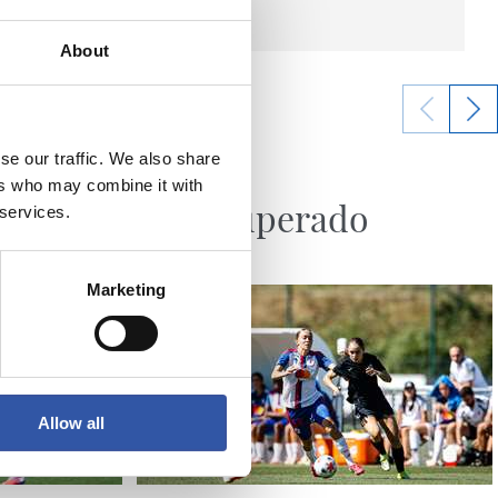
About
se our traffic. We also share
08/08/2026
ers who may combine it with
CRÓNICA
ración
Reto superado
 services.
Marketing
Allow all