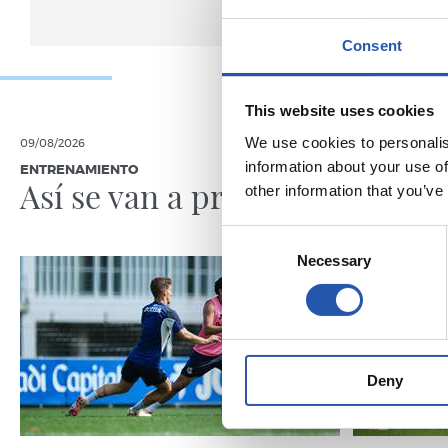
Consent
This website uses cookies
We use cookies to personalis
09/08/2026
08/08/2026
information about your use of
ENTRENAMIENTO
CRÓNICA
Así se van a preparar
Otra p
other information that you’ve
nivel
Consent
Necessary
Selection
Deny