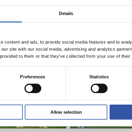
Details
e content and ads, to provide social media features and to analy
08/08/2026
 our site with our social media, advertising and analytics partn
CRÓNICA
rueba de alto
Fin a la prepa
 provided to them or that they’ve collected from your use of their
Preferences
Statistics
Allow selection