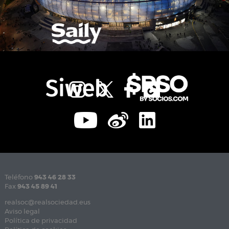
Teléfono
943 46 28 33
Fax
943 45 89 41
realsoc@realsociedad.eus
Aviso legal
Política de privacidad