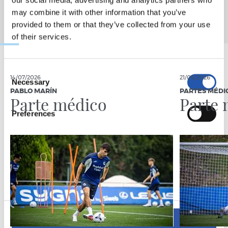
may combine it with other information that you’ve
provided to them or that they’ve collected from your use
of their services.
Consent
14/07/2026
21/05/2026
Necessary
Selection
PABLO MARÍN
PARTES MÉDI
Parte médico
Parte 
Preferences
Statistics
Marketing
Allow all