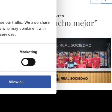
03/08/2026
BEÑAT TURRIENTES
jo
“Así mucho mejor”
se our traffic. We also share
ers who may combine it with
 services.
Marketing
Allow all