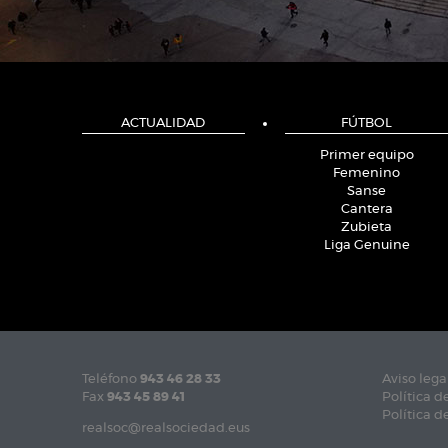
ACTUALIDAD
FÚTBOL
Primer equipo
Femenino
Sanse
Cantera
Zubieta
Liga Genuine
Teléfono
943 46 28 33
Aviso lega
Fax
943 45 89 41
Política d
Política d
realsoc@realsociedad.eus