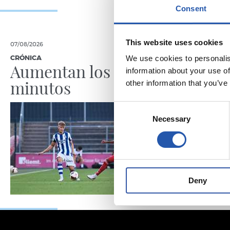
Consent
This website uses cookies
07/08/2026
07/08/2026
We use cookies to personalis
CRÓNICA
PRIMER EQUI
Aumentan los
Doble 
information about your use of
minutos
en Col
other information that you’ve
Consent
Necessary
Selection
Deny