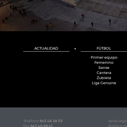
ACTUALIDAD
FÚTBOL
Primer equipo
Femenino
Sanse
Cantera
Zubieta
Liga Genuine
Teléfono
943 46 28 33
Aviso lega
Fax
943 45 89 41
Política d