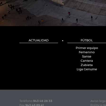
ACTUALIDAD
FÚTBOL
Primer equipo
Femenino
Sanse
Cantera
Zubieta
Liga Genuine
Teléfono
943 46 28 33
Aviso lega
Fax
943 45 89 41
Política d