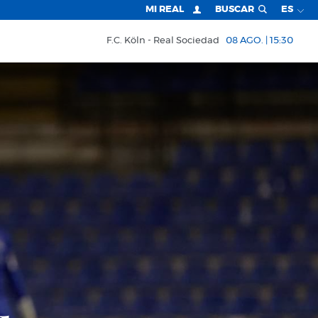
MI REAL
BUSCAR
ES
F.C. Köln
Real Sociedad
08 AGO. | 15:30