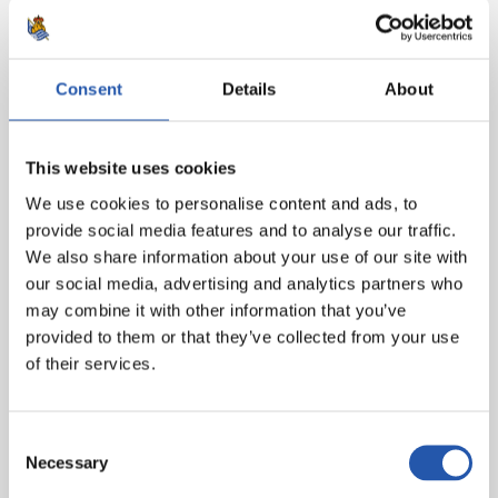
(cap.), Sergio Pascual (Hualde, min. 76), Ballardo
(Etxaburu, min. 76), D. Sánchez, Chus Villar, Junior
(Aparicio, min. 71) y Salinas (López de Haro, min. 71).
Consent
Details
About
Real Sociedad C:
Zango, J. Garro, Segurola, Díaz de
Alda, Olarra, Oleaga (G. Gorosabel, min. 62),
This website uses cookies
Eceizabarrena (cap.), Samuyiwa (Cabo, min. 76), Otadui
(Aguirre, min. 62), Astiazaran y Carrera (Soroeta, min.
We use cookies to personalise content and ads, to
46).
provide social media features and to analyse our traffic.
We also share information about your use of our site with
Gol:
1-0: Chus Villar, min. 44.
our social media, advertising and analytics partners who
may combine it with other information that you’ve
Árbitro:
Rodríguez Pérez. Ha amonestado a los locales
provided to them or that they’ve collected from your use
V. López, Ballardo, Hualde y Aparicio.
of their services.
Consent
Necessary
Selection