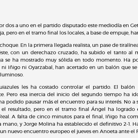
or dos a uno en el partido disputado este mediodía en Geta
ja, pero en el tramo final los locales, a base de empuje, 
oque. En la primera llegada realista, un pase de tiralíne
éste, con un derechazo cruzado, ha subido el tanto al 
zaga se ha mostrado muy sólida en todo momento. Ha po
o ni Iñigo ni Oyarzabal, han acertado en un balón que se
 luminoso.
iazules les ha costado controlar el partido. El balón
 Pero esa inercia del inicio del segundo tiempo ha i
a podido pausar más el encuentro para su interés. No a sa
 el resultado, pero en el tramo final Ángel ha lograd
eal. A falta de cinco minutos para el final, Iñigo ha co
 mano, y Jorge Molina ha establecido el definitivo 2-1. 
 un nuevo encuentro europeo el jueves en Anoeta ante el 