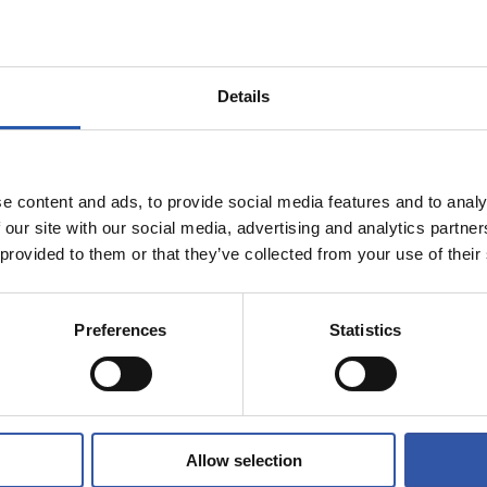
Details
e content and ads, to provide social media features and to analy
 our site with our social media, advertising and analytics partn
05/08/2026
 provided to them or that they’ve collected from your use of their
ENTRENAMIENTO
al hace mucho
Afinando
s jóvenes”
Preferences
Statistics
Allow selection