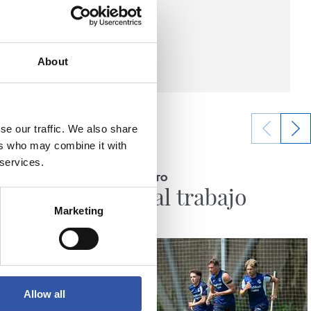
About
se our traffic. We also share
ers who may combine it with
04/08/2026
 services.
ENTRENAMIENTO
Vuelta al trabajo
Marketing
Allow all