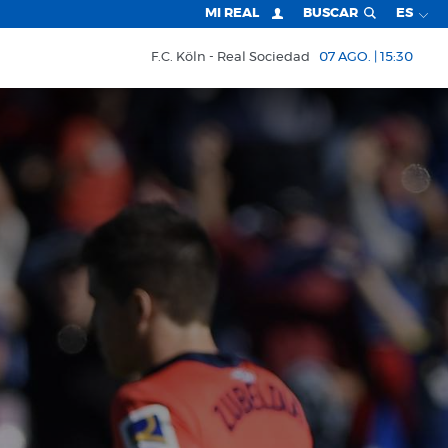
MI REAL
BUSCAR
ES
F.C. Köln
Real Sociedad
07 AGO. | 15:30