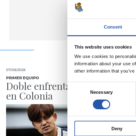
Consent
This website uses cookies
We use cookies to personalis
information about your use of
07/08/2026
05/08/2026
other information that you’ve
PRIMER EQUIPO
ENTREVISTA
Doble enfrentamiento
“La Re
Consent
en Colonia
por lo
Necessary
Selection
Deny