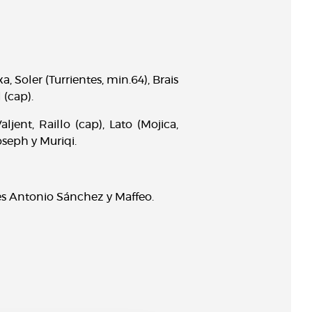
 Soler (Turrientes, min.64), Brais
 (cap).
ent, Raillo (cap), Lato (Mojica,
oseph y Muriqi.
tes Antonio Sánchez y Maffeo.