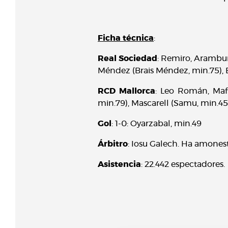
Ficha técnica
:
Real Sociedad
: Remiro, Aramburu
Méndez (Brais Méndez, min.75), B
RCD Mallorca
: Leo Román, Maff
min.79), Mascarell (Samu, min.45
Gol
: 1-0: Oyarzabal, min.49
Árbitro
: Iosu Galech. Ha amonest
Asistencia
: 22.442 espectadores.