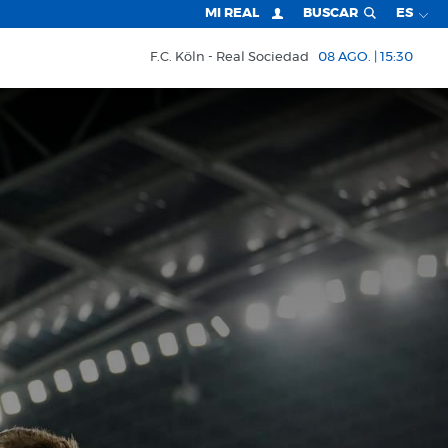
MI REAL
BUSCAR
ES
F.C. Köln
Real Sociedad
08 AGO. | 15:30