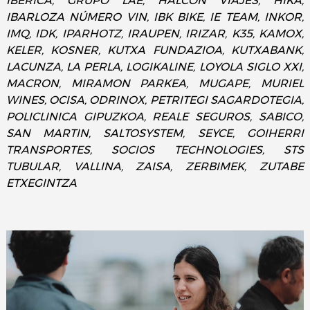
IBERICA, GRUPO LAE, HALCÓN VIAJES, HIKA,
IBARLOZA NÚMERO VIN, IBK BIKE, IE TEAM, INKOR,
IMQ, IDK, IPARHOTZ, IRAUPEN, IRIZAR, K35, KAMOX,
KELER, KOSNER, KUTXA FUNDAZIOA, KUTXABANK,
LACUNZA, LA PERLA, LOGIKALINE, LOYOLA SIGLO XXI,
MACRON, MIRAMON PARKEA, MUGAPE, MURIEL
WINES, OCISA, ODRINOX, PETRITEGI SAGARDOTEGIA,
POLICLINICA GIPUZKOA, REALE SEGUROS, SABICO,
SAN MARTIN, SALTOSYSTEM, SEYCE, GOIHERRI
TRANSPORTES, SOCIOS TECHNOLOGIES, STS
TUBULAR, VALLINA, ZAISA, ZERBIMEK, ZUTABE
ETXEGINTZA