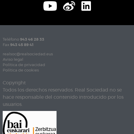
Teléfono
943 46 28 33
Fax
943 45 89 41
realsoc@realsociedad.eus
Aviso legal
Política de privacidad
Política de cookies
Copyright
Todos los derechos reservados. Real Sociedad no se
hace responsable del contenido introducido por los
usuarios.