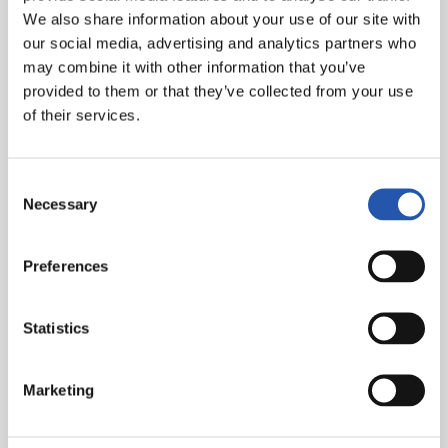
We also share information about your use of our site with
our social media, advertising and analytics partners who
may combine it with other information that you’ve
provided to them or that they’ve collected from your use
of their services.
Consent
Necessary
Selection
El mundo del fútbol tendrá puestos hoy sus ojos en el
Preferences
Reale Arena, donde verá un grupo de jóvenes,
hambrientos de éxito, representar y defender el escudo
Statistics
que llevan en el pecho ante todo un gigante. Arrancan
las semifinales, hoy no se decidirá la eliminatoria, pero
podemos dar el primer paso. Estamos con vosotros, os
Marketing
vamos a empujar desde la grada. Desde el recibimiento
hasta el pitido final. AURRERA REALA!!!