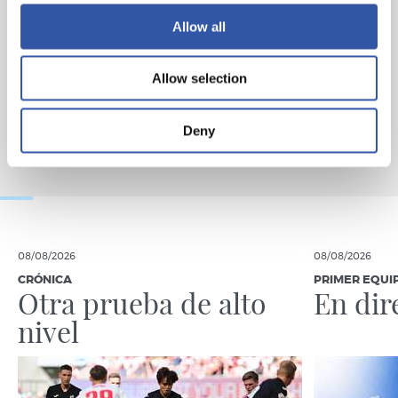
Allow all
Allow selection
Deny
08/08/2026
08/08/2026
CRÓNICA
PRIMER EQUI
Otra prueba de alto
En dir
nivel