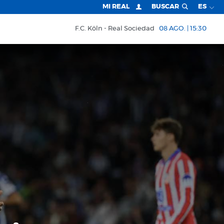
MI REAL
BUSCAR
ES
F.C. Köln
Real Sociedad
08 AGO. | 15:30