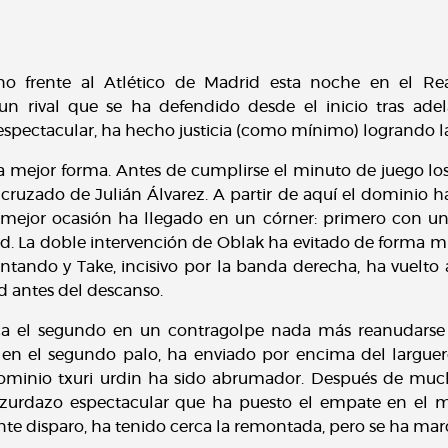
o frente al Atlético de Madrid esta noche en el R
 un rival que se ha defendido desde el inicio tras ad
spectacular, ha hecho justicia (como mínimo) logrando la 
a mejor forma. Antes de cumplirse el minuto de juego lo
uzado de Julián Álvarez. A partir de aquí el dominio ha 
 mejor ocasión ha llegado en un córner: primero con u
. La doble intervención de Oblak ha evitado de forma milag
entando y Take, incisivo por la banda derecha, ha vuelt
ad antes del descanso.
ca el segundo en un contragolpe nada más reanudarse
n el segundo palo, ha enviado por encima del larguero
dominio txuri urdin ha sido abrumador. Después de much
 zurdazo espectacular que ha puesto el empate en el ma
te disparo, ha tenido cerca la remontada, pero se ha mar