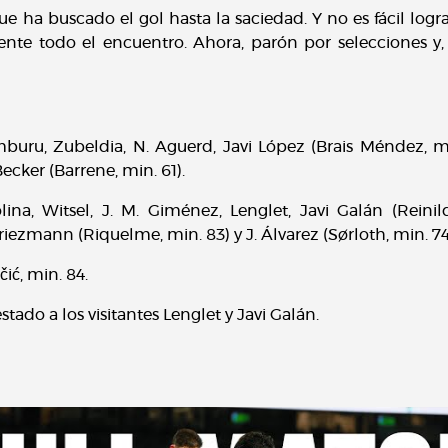
e ha buscado el gol hasta la saciedad. Y no es fácil logr
nte todo el encuentro. Ahora, parón por selecciones y,
buru, Zubeldia, N. Aguerd, Javi López (Brais Méndez, mi
ecker (Barrene, min. 61).
na, Witsel, J. M. Giménez, Lenglet, Javi Galán (Reinildo
riezmann (Riquelme, min. 83) y J. Álvarez (Sørloth, min. 74
učić, min. 84.
ado a los visitantes Lenglet y Javi Galán.