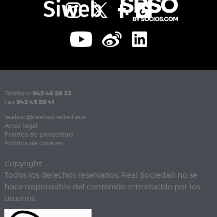
Teléfono
943 46 28 33
Fax
943 45 89 41
realsoc@realsociedad.eus
Aviso legal
Política de privacidad
Política de cookies
Copyright
Todos los derechos reservados. Real Sociedad no se
hace responsable del contenido introducido por los
usuarios.