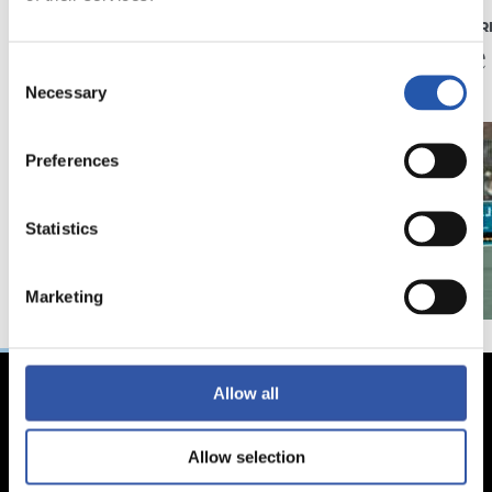
CRÓNICA
HOCKEY HIER
Empate en Zubieta
Cierre
Consent
para cerrar el curso
Necessary
Selection
Preferences
Statistics
Marketing
Allow all
Allow selection