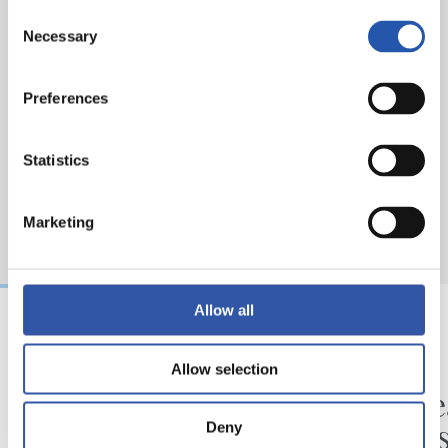
Consent
Necessary
Selection
Preferences
Statistics
Marketing
Allow all
06/08/2026
05/08/2026
Allow selection
VÍDEOS
ENTREVISTA
Ilusionadas por el
“La Re
nuevo reto
por lo
Deny