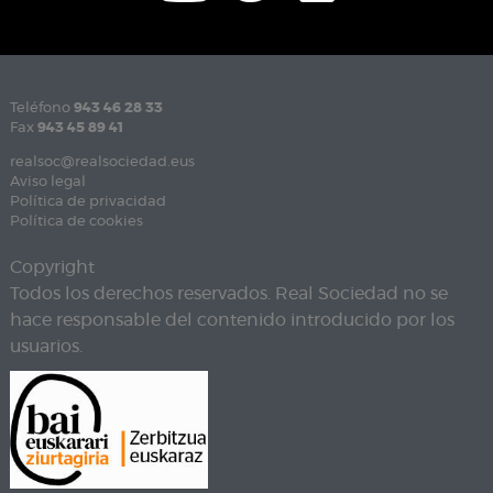
Teléfono
943 46 28 33
Fax
943 45 89 41
realsoc@realsociedad.eus
Aviso legal
Política de privacidad
Política de cookies
Copyright
Todos los derechos reservados. Real Sociedad no se
hace responsable del contenido introducido por los
usuarios.