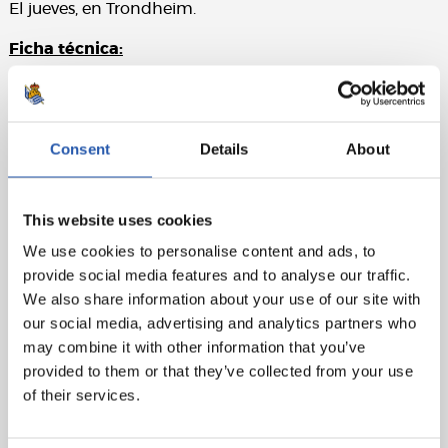
El jueves, en Trondheim.
Ficha técnica:
Girona FC
: Bono, Juanpe, Bernardo, Muniesa, Maffeo,
Mojica (Aday Benítez, min.79), Timor, Granell, Borja
Garcia, Portu y Stuani.
Consent
Details
About
Real Sociedad
: Rulli, Odriozola, Llorente R., I. Martínez,
Rodrigues, Illarra, Zurutuza (Zubeldia, min.65), X. Prieto
This website uses cookies
(cap), Januzaj (Juanmi, min.81), Oyarzabal (Canales,
min.89) y Willian José.
We use cookies to personalise content and ads, to
provide social media features and to analyse our traffic.
Goles
: 0-1: William J., min.7. 1-1: Stuani, min.64.
We also share information about your use of our site with
our social media, advertising and analytics partners who
Árbitro
: Iglesias Villanueva. Ha amonestado a los
may combine it with other information that you’ve
locales Maffeo, Mojica, Bernardo y Portu y a los
provided to them or that they’ve collected from your use
visitantes Llorente y Januzaj.
of their services.