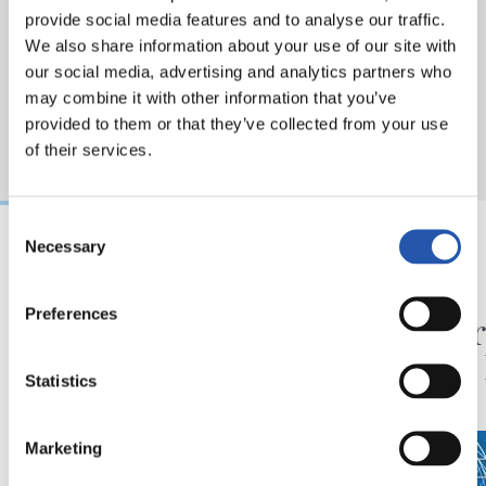
provide social media features and to analyse our traffic.
We also share information about your use of our site with
our social media, advertising and analytics partners who
may combine it with other information that you’ve
provided to them or that they’ve collected from your use
of their services.
Consent
Necessary
Selection
03/08/2026
30/07/2026
FINAL DE COPA
ANOETA
Preferences
Último mes de
Celebr
‘GUazen KOPAREKIN’
con la
Statistics
Marketing