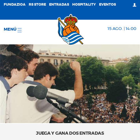
FUNDAZIOA
RS STORE
ENTRADAS
HOSPITALITY
EVENTOS
15 AGO. | 14:00
MENÚ
JUEGA Y GANA DOS ENTRADAS