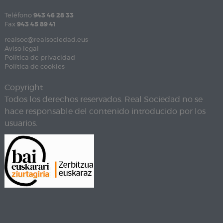
Teléfono
943 46 28 33
Fax
943 45 89 41
realsoc@realsociedad.eus
Aviso legal
Política de privacidad
Política de cookies
Copyright
Todos los derechos reservados. Real Sociedad no se
hace responsable del contenido introducido por los
usuarios.