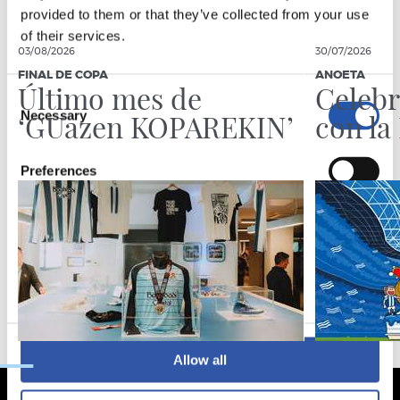
provided to them or that they’ve collected from your use
of their services.
03/08/2026
30/07/2026
FINAL DE COPA
ANOETA
Último mes de
Celebr
Consent
‘GUazen KOPAREKIN’
con la
Necessary
Selection
Preferences
Statistics
Marketing
Allow all