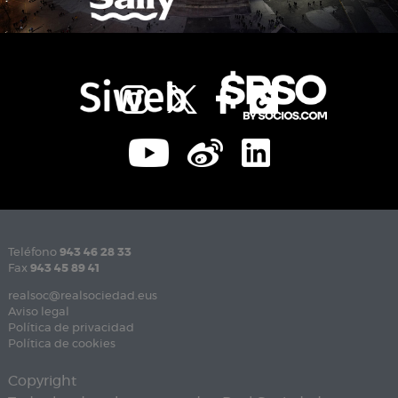
Teléfono
943 46 28 33
Fax
943 45 89 41
realsoc@realsociedad.eus
Aviso legal
Política de privacidad
Política de cookies
Copyright