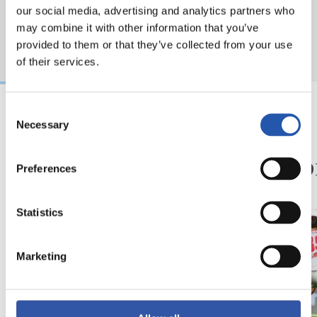
our social media, advertising and analytics partners who
may combine it with other information that you’ve
provided to them or that they’ve collected from your use
of their services.
Consent
Necessary
Selection
09/08/2026
08/08/2026
ENTRENAMIENTO
CRÓNICA
Así se van a preparar
Otra p
Preferences
nivel
Statistics
Marketing