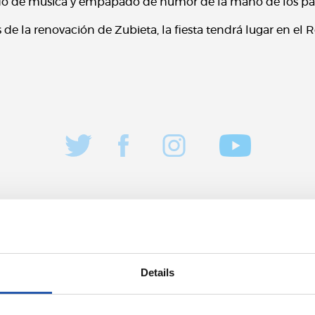
o de música y empapado de humor de la mano de los pa
 de la renovación de Zubieta, la fiesta tendrá lugar en el R
11/07/2026
Details
AREKIN
UDARA REALAREKIN
ntura no para
Aventura y div