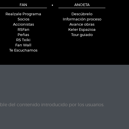
FAN
ANOETA
Realzale Programa
Descúbrelo
Socios
Información proceso
Accionistas
Avance obras
RSFan
Keler Espazioa
Peñas
Tour guiado
RS Txiki
Fan Wall
Te Escuchamos
le del contenido introducido por los usuarios.