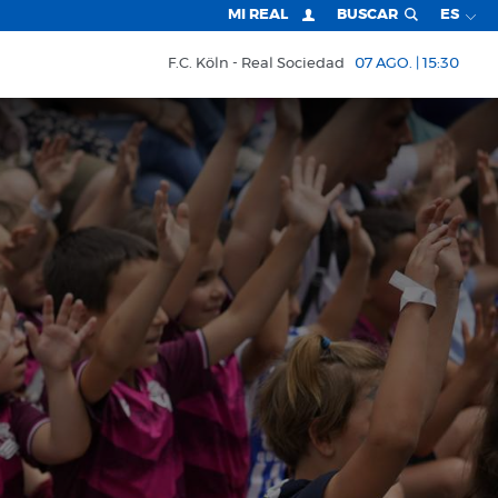
MI REAL
BUSCAR
ES
F.C. Köln
Real Sociedad
07 AGO. | 15:30