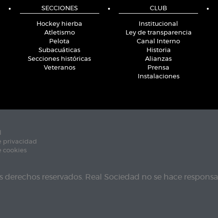
SECCIONES
CLUB
Hockey hierba
Institucional
Atletismo
Ley de transparencia
Pelota
Canal Interno
Subacuáticas
Historia
Secciones históricas
Alianzas
Veteranos
Prensa
Instalaciones
l
e privacidad
e cookies
s derechos reservados. Real Sociedad no se hace responsab