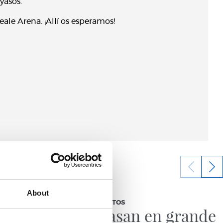
yasos.
eale Arena. ¡Allí os esperamos!
11/07/2026
About
GALERÍA DE FOTOS
ersión
Se lo pasan en grande