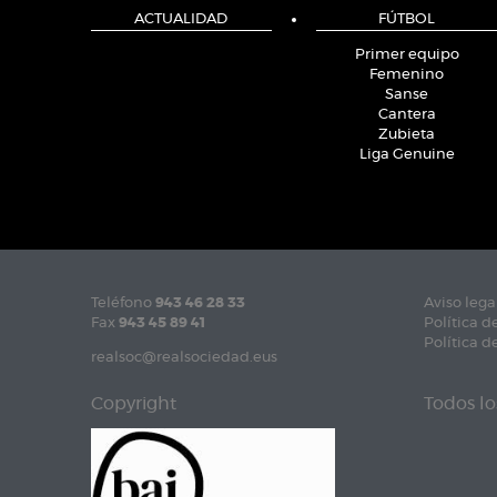
ACTUALIDAD
FÚTBOL
Primer equipo
Femenino
Sanse
Cantera
Zubieta
Liga Genuine
Teléfono
943 46 28 33
Aviso lega
Fax
943 45 89 41
Política d
Política d
realsoc@realsociedad.eus
Copyright
Todos lo