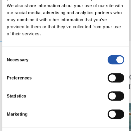
We also share information about your use of our site with
our social media, advertising and analytics partners who
may combine it with other information that you’ve
provided to them or that they’ve collected from your use
of their services.
Consent
Necessary
Selection
06/08/2026
30/07/2026
VÍDEOS
PREVIA
Ilusionadas por el
Segun
Preferences
nuevo reto
prete
Statistics
Marketing