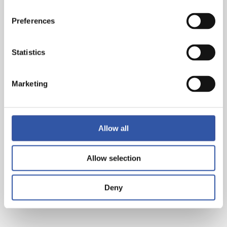
Preferences
Statistics
Marketing
En caso de no querer que las imágenes en las que pueda aparecer Ud. o algún
menor que esté bajo su tutela sean publicadas en los canales de comunicación
oficiales del CLUB, por favor, háganoslo saber en la siguiente dirección de correo
electrónico, y procederemos a su inmediata retirada:
pdcp@realsociedad.eus
. La
política de privacidad correspondiente se encuentra en el siguiente
Allow all
enlace:
https://cdn.realsociedad.eus//Uploads/CntDetalles/503/1/acd80c62-c8f7-4b75-
9eb4-d09362fb43cd.pdf
Allow selection
Deny