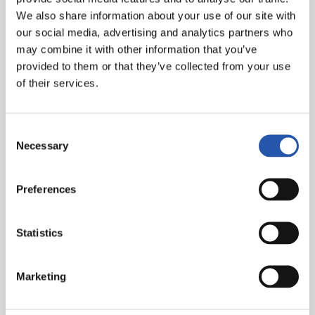
We also share information about your use of our site with
our social media, advertising and analytics partners who
may combine it with other information that you’ve
provided to them or that they’ve collected from your use
of their services.
Consent
Necessary
Selection
En el evento en cuestión la REAL SOCIEDAD DE FÚTBOL procederá a la toma de
imágenes, las cuales podrán ser publicadas en canales oficiales del CLUB con
fines promocionales del acto en cuestión. En caso de no querer que las imágenes
en las que pueda aparecer Ud. o algún menor que esté bajo su tutela sean
Preferences
publicadas, por favor, háganoslo saber en la siguiente dirección de correo
electrónico, y procederemos a su inmediata retirada:
pdcp@realsociedad.eus
. La
política de privacidad correspondiente se encuentra en el siguiente
enlace:
https://cdn.realsociedad.eus//Uploads/CntDetalles/503/1/acd80c62-c8f7-
Statistics
4b75-9eb4-d09362fb43cd.pdf
Marketing