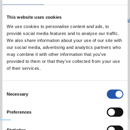
privacidad correspondiente se encuentra en el
siguiente enlace:
This website uses cookies
https://cdn.realsociedad.eus/Uploads/CntDetalle
We use cookies to personalise content and ads, to
c8f7-4b75-9eb4-d09362fb43cd.pdf
provide social media features and to analyse our traffic.
We also share information about your use of our site with
our social media, advertising and analytics partners who
may combine it with other information that you’ve
provided to them or that they’ve collected from your use
of their services.
Consent
Necessary
Selection
Preferences
Statistics