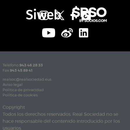
Teléfono
943 46 28 33
Fax
943 45 89 41
realsoc@realsociedad.eus
Aviso legal
Política de privacidad
Política de cookies
Copyright
Todos los derechos reservados. Real Sociedad no se
hace responsable del contenido introducido por los
usuarios.