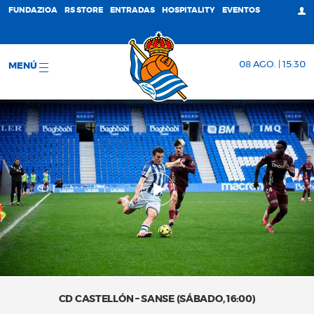
FUNDAZIOA
RS STORE
ENTRADAS
HOSPITALITY
EVENTOS
08 AGO. | 15:30
MENÚ
CD CASTELLÓN – SANSE (SÁBADO, 16:00)