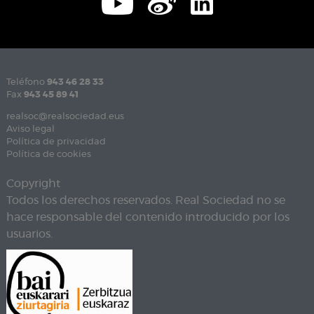
Teléfono
943 46 28 33
Fax
943 45 89 41
realsoc@realsociedad.eus
Aviso legal
Política de privacidad
Política de cookies
Copyright
Todos los derechos reservados. Real Sociedad no se
hace responsable del contenido introducido por los
usuarios.