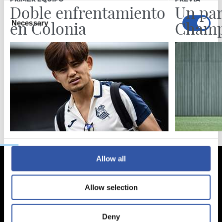
Doble enfrentamiento
Un par
Consent
en Colonia
Champ
Necessary
Selection
Preferences
Statistics
Marketing
Allow all
Allow selection
Deny