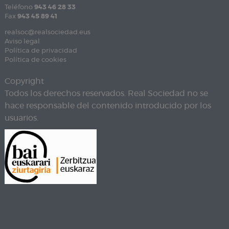
Teléfono
943 46 28 33
Fax
943 45 89 41
realsoc@realsociedad.eus
Aviso legal
Política de privacidad
Política de cookies
Copyright
Todos los derechos reservados. Real Sociedad no se
hace responsable del contenido introducido por los
usuarios.