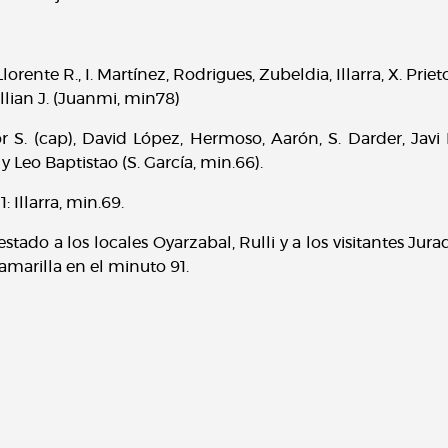
 Llorente R., I. Martínez, Rodrigues, Zubeldia, Illarra, X. Prie
llian J. (Juanmi, min78)
or S. (cap), David López, Hermoso, Aarón, S. Darder, Javi
 y Leo Baptistao (S. García, min.66).
1: Illarra, min.69.
tado a los locales Oyarzabal, Rulli y a los visitantes Jura
amarilla en el minuto 91.