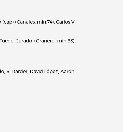
to (cap) (Canales, min.74), Carlos V.
 Fuego, Jurado (Granero, min.83),
do, S. Darder, David López, Aarón.