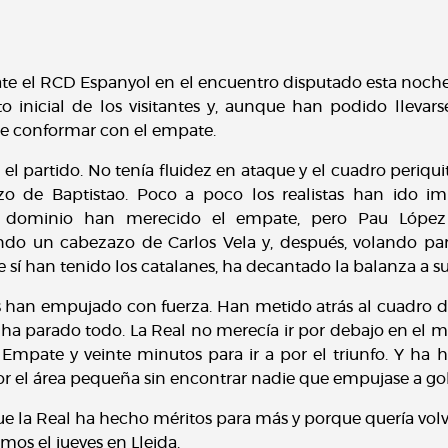
te el RCD Espanyol en el encuentro disputado esta noch
o inicial de los visitantes y, aunque han podido llevars
ue conformar con el empate.
 el partido. No tenía fluidez en ataque y el cuadro periqu
 de Baptistao. Poco a poco los realistas han ido i
e dominio han merecido el empate, pero Pau López 
do un cabezazo de Carlos Vela y, después, volando par
ue sí han tenido los catalanes, ha decantado la balanza a s
as han empujado con fuerza. Han metido atrás al cuadro 
ha parado todo. La Real no merecía ir por debajo en el 
. Empate y veinte minutos para ir a por el triunfo. Y ha
or el área pequeña sin encontrar nadie que empujase a gol
e la Real ha hecho méritos para más y porque quería volv
mos el jueves en Lleida.