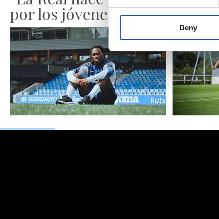
por los jóvenes”
Deny