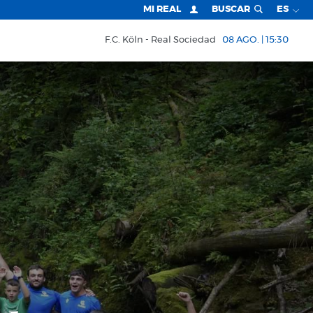
MI REAL
BUSCAR
ES
F.C. Köln
Real Sociedad
08 AGO. | 15:30