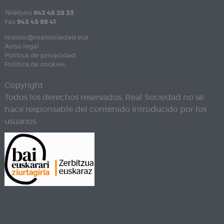
Teléfono
943 46 28 33
Fax
943 45 89 41
realsoc@realsociedad.eus
Aviso legal
Política de privacidad
Política de cookies
Copyright
Todos los derechos reservados. Real Sociedad no se
hace responsable del contenido introducido por los
usuarios.