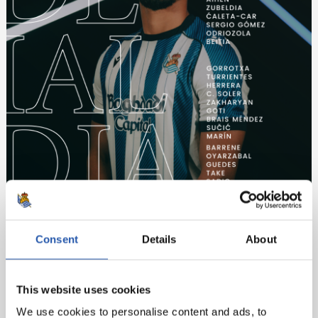
Consent
Details
About
This website uses cookies
Sin grandes cambios en la plantilla del conjunto de la
We use cookies to personalise content and ads, to
franja, Batalla, Lejeune, Ciss, Valentín e Isi Palazón