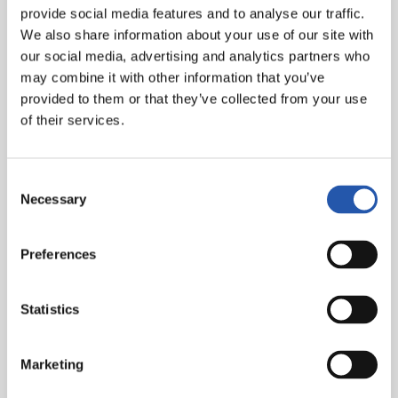
provide social media features and to analyse our traffic.
siguen siendo la columna vertebral de un equipo que
We also share information about your use of our site with
logró en la jornada inaugural su única victoria. Este
our social media, advertising and analytics partners who
dato no puede llevarnos a equivoco, sumaron ante el
may combine it with other information that you’ve
FC Barcelona, apretaron hasta el final al Atlético de
provided to them or that they’ve collected from your use
Madrid y Athletic Club… siguen siendo el mismo
of their services.
conjunto peligroso que fueron la pasada campaña.
Consent
Necessary
Selection
Preferences
Statistics
Marketing