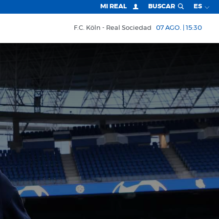
MI REAL
BUSCAR
ES
F.C. Köln
Real Sociedad
07 AGO. | 15:30