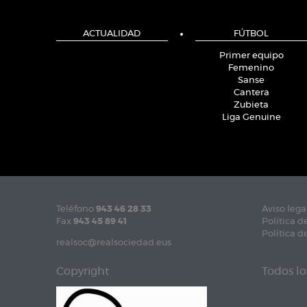
ACTUALIDAD
FÚTBOL
Primer equipo
Femenino
Sanse
Cantera
Zubieta
Liga Genuine
Teléfono
943 46 28 33
Aviso lega
Fax
943 45 89 41
Política d
Política d
realsoc@realsociedad.eus
Copyright
Todos lo