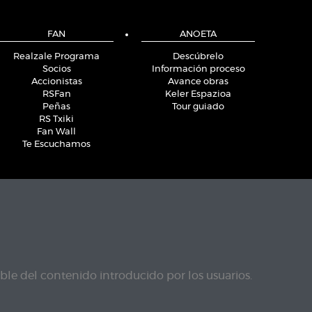
FAN
ANOETA
Realzale Programa
Descúbrelo
Socios
Información proceso
Accionistas
Avance obras
RSFan
Keler Espazioa
Peñas
Tour guiado
RS Txiki
Fan Wall
Te Escuchamos
le del contenido introducido por los usuarios.