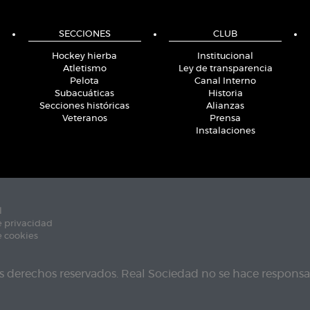
SECCIONES
CLUB
Hockey hierba
Institucional
Atletismo
Ley de transparencia
Pelota
Canal Interno
Subacuáticas
Historia
Secciones históricas
Alianzas
Veteranos
Prensa
Instalaciones
l
e privacidad
e cookies
s derechos reservados. Real Sociedad no se hace responsab