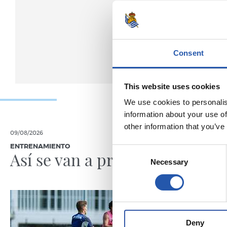
Consent
This website uses cookies
We use cookies to personalis
information about your use of
other information that you’ve
09/08/2026
08/08/2026
ENTRENAMIENTO
CRÓNICA
Consent
Así se van a preparar
Otra p
Necessary
Selection
nivel
Deny