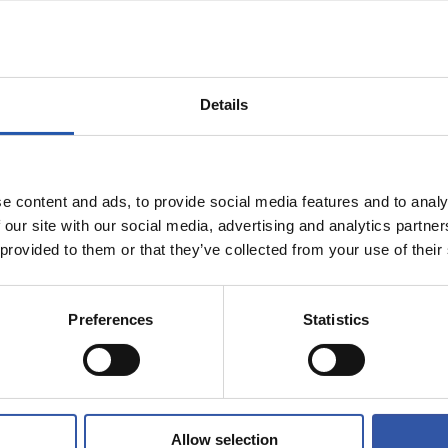
Details
e content and ads, to provide social media features and to analy
 our site with our social media, advertising and analytics partn
 provided to them or that they’ve collected from your use of their
08/08/2026
PRIMER EQUIPO
rueba de alto
En directo
Preferences
Statistics
Allow selection