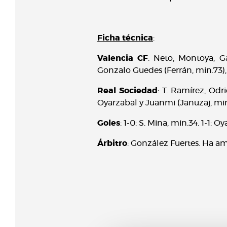
Ficha técnica
:
Valencia CF
: Neto, Montoya, Ga
Gonzalo Guedes (Ferrán, min.73), 
Real Sociedad
: T. Ramírez, Odri
Oyarzabal y Juanmi (Januzaj, min
Goles
: 1-0: S. Mina, min.34. 1-1: O
Árbitro
: González Fuertes. Ha amo