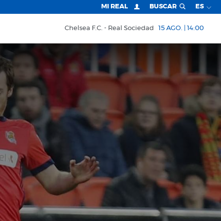
MI REAL
BUSCAR
ES
Chelsea F.C.
Real Sociedad
15 AGO. | 14:00