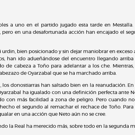
les a uno en el partido jugado esta tarde en Mestalla. 
e, pero en una desafortunada acción han encajado el se
 urdin, bien posicionado y sin dejar maniobrar en exceso a
s, han ido adueñándose del encuentro llegando arriba c
o de cabeza a Toño para adelantar a los che. Mientras,
n cabezazo de Oyarzabal que se ha marchado arriba.
, los donostiarras han saltado bien en la reanudación. En
 Oyarzabal ha igualado con una definición perfecta ante N
ndo con más facilidad a zona de peligro. Pero cuando no 
 hecho el segundo al remachar el rechace de Toño. Para
gualar en una acción que Neto aún no se cree.
do la Real ha merecido más, sobre todo en la segunda mit