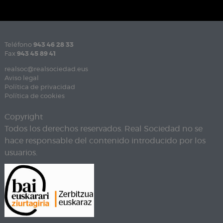
Teléfono
943 46 28 33
Fax
943 45 89 41
realsoc@realsociedad.eus
Aviso legal
Política de privacidad
Política de cookies
Copyright
Todos los derechos reservados. Real Sociedad no se
hace responsable del contenido introducido por los
usuarios.