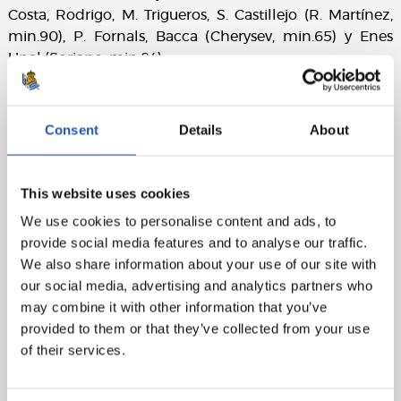
Costa, Rodrigo, M. Trigueros, S. Castillejo (R. Martínez,
min.90), P. Fornals, Bacca (Cherysev, min.65) y Enes
Unal (Soriano, min.84).
Real Sociedad
: T. Ramírez, Odriozola, Llorente R., Raúl
Navas, I. Martínez, Zubeldia (Guridi, min.78), Illarra, X.
Consent
Details
About
Prieto (c) (Agirretxe, min.85), Januzaj (Canales, min.63),
Oyarzabal y Willian J.
This website uses cookies
Goles
: 1-0: Víctor Ruiz, min.5. 2-0: P. Fornals, min.17. 3-0:
Bacca, min.20. 3-1: Llorente R., min.24. 4-1: S. Castillejo,
We use cookies to personalise content and ads, to
min.34. 4-2: Willian J., min.58.
provide social media features and to analyse our traffic.
We also share information about your use of our site with
Árbitro
: Del Cerro Grande. Ha amonestado al local J.
our social media, advertising and analytics partners who
Costa y al visitante Raúl Navas.
may combine it with other information that you’ve
provided to them or that they’ve collected from your use
of their services.