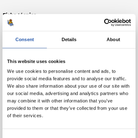
Ficha técnica:
Real Sociedad
: Remiro, Gorosabel (Zaldua, min.86),
Aritz, Le Norman, Aihen, Zubimendi, Merino, Silva
Consent
Details
About
(Navarro, min.82), Oyarzabal (cap)(Portu, min.69),
Barrenetxea (Januzaj, min.82) e Isak (Sorloth, min.86).
This website uses cookies
Levante UD
: Cárdenas, Miramón, Duarte, Rubén Vezo,
Clerc, Melero, Radoja (Martínez, min.76), Campaña,
We use cookies to personalise content and ads, to
Bardhi (Morales, min.65), Roger (cap) y Cantero (De
provide social media features and to analyse our traffic.
Frutos, min.65).
We also share information about your use of our site with
our social media, advertising and analytics partners who
Gol
: 1-0: Barrenetxea, min.42.
may combine it with other information that you’ve
provided to them or that they’ve collected from your use
Árbitro
: Munuera Montero. Ha amonestado al local
of their services.
Gorosabel y al visitante Cantero.
Consent