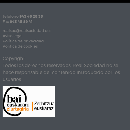
Teléfono
943 46 28 33
Fax
943 45 89 41
realsoc@realsociedad.eus
Aviso legal
Política de privacidad
Política de cookies
Copyright
Todos los derechos reservados. Real Sociedad no se
hace responsable del contenido introducido por los
usuarios.