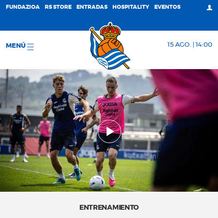
FUNDAZIOA
RS STORE
ENTRADAS
HOSPITALITY
EVENTOS
15 AGO. | 14:00
MENÚ
ENTRENAMIENTO