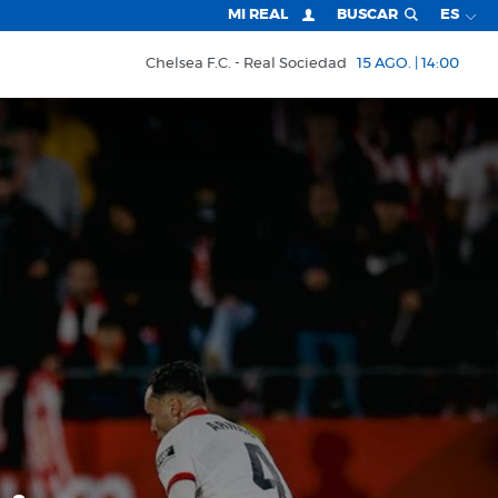
MI REAL
BUSCAR
ES
Chelsea F.C.
Real Sociedad
15 AGO. | 14:00