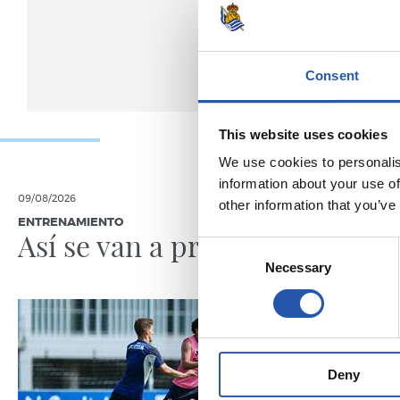
Consent
This website uses cookies
We use cookies to personalis
information about your use of
09/08/2026
08/08/2026
other information that you’ve
ENTRENAMIENTO
CRÓNICA
Así se van a preparar
Otra p
Consent
nivel
Necessary
Selection
Deny