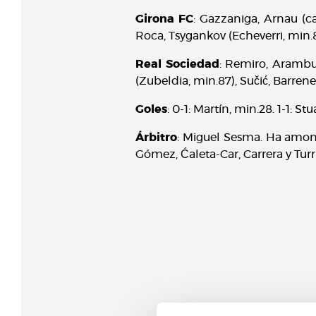
Girona FC
: Gazzaniga, Arnau (ca
Roca, Tsygankov (Echeverri, min.8
Real Sociedad
: Remiro, Arambur
(Zubeldia, min.87), Sučić, Barrene
Goles
: 0-1: Martín, min.28. 1-1: St
Árbitro
: Miguel Sesma. Ha amone
Gómez, Ćaleta-Car, Carrera y Turr