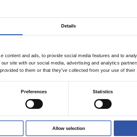
Details
e content and ads, to provide social media features and to analy
 our site with our social media, advertising and analytics partn
08/08/2026
 provided to them or that they’ve collected from your use of their
PRIMER EQUIPO
rueba de alto
En directo
Preferences
Statistics
Allow selection