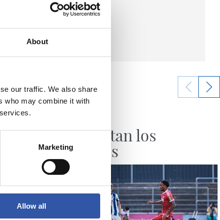
About
se our traffic. We also share
ers who may combine it with
07/08/2026
 services.
CRÓNICA
Aumentan los
minutos
Marketing
Allow all