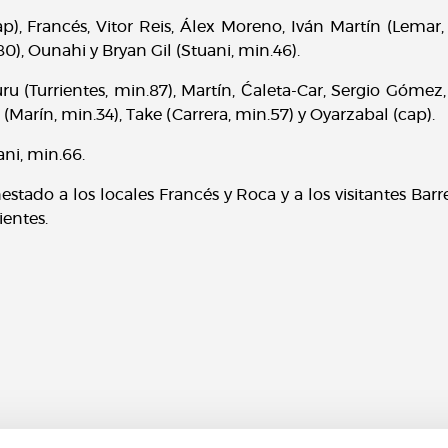
p), Francés, Vitor Reis, Álex Moreno, Iván Martín (Lemar, 
0), Ounahi y Bryan Gil (Stuani, min.46).
u (Turrientes, min.87), Martín, Ćaleta-Car, Sergio Gómez, 
 (Marín, min.34), Take (Carrera, min.57) y Oyarzabal (cap).
uani, min.66.
stado a los locales Francés y Roca y a los visitantes Bar
ientes.